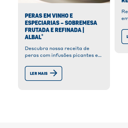
RE
Re
PERAS EM VINHO E
em
ESPECIARIAS – SOBREMESA
pa
FRUTADA E REFINADA |
it
®
ALBAL
se
so
Descubra nossa receita de
peras com infusões picantes em
vinho tinto. Uma sobremesa
elegante e fácil de preparar,
LER MAIS
perfeita para refeições de
outono ou inverno.