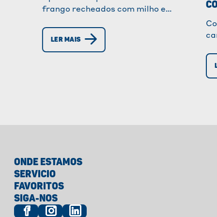
CO
frango recheados com milho e
presunto de Parma, uma receita
Co
fácil e fresca, perfeita para o
ca
LER MAIS
verão e refeições animadas.
gu
de
ca
to
ONDE ESTAMOS
SERVICIO
FAVORITOS
SIGA-NOS