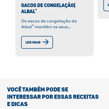
it
SACOS DE CONGELAÇÃO|
se
®
ALBAL
so
Os sacos de congelação da
®
Albal
mantêm os seus
alimentos frescos por mais
tempo e protegem-nos com
LER MAIS
segurança contra queimaduras
de frio. São ideais para
congelar frutas, vegetais, carne
e pão. » Saiba mais!
VOCÊ TAMBÉM PODE SE
INTERESSAR POR ESSAS RECEITAS
E DICAS