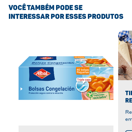
VOCÊ TAMBÉM PODE SE
INTERESSAR POR ESSES PRODUTOS
TI
RE
Re
em
pa