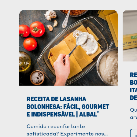
RE
BO
IT
DE
RECEITA DE LASANHA
BOLONHESA: FÁCIL, GOURMET
Qu
®
E INDISPENSÁVEL | ALBAL
ar
es
Comida reconfortante
co
sofisticada? Experimente nossa