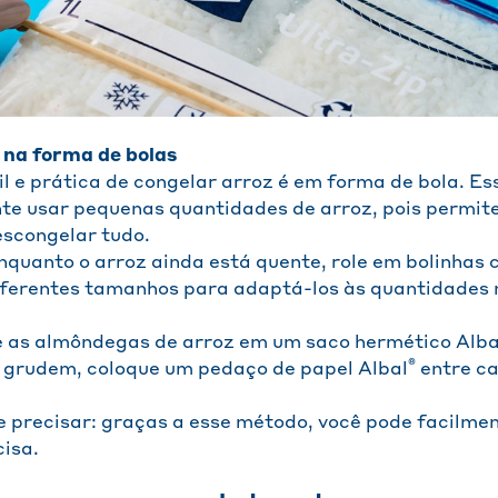
 na forma de bolas
l e prática de congelar arroz é em forma de bola. Es
e usar pequenas quantidades de arroz, pois permite
escongelar tudo.
quanto o arroz ainda está quente, role em bolinhas
iferentes tamanhos para adaptá-los às quantidades 
e as almôndegas de arroz em um saco hermético Alba
®
e grudem, coloque um pedaço de papel Albal
entre ca
e precisar: graças a esse método, você pode facilmen
cisa.