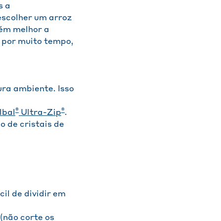
s a
 escolher um arroz
tém melhor a
o por muito tempo,
ura ambiente. Isso
®
®
lbal
Ultra-Zip
.
o de cristais de
il de dividir em
(não corte os