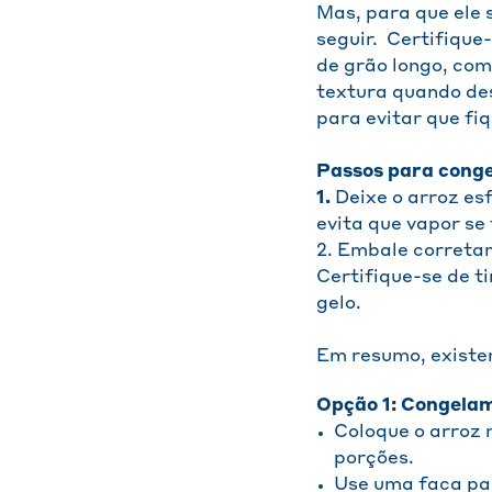
Mas, para que ele 
seguir. Certifique
de grão longo, com
textura quando des
para evitar que fi
Passos para conge
1.
Deixe o arroz es
evita que vapor se
2. Embale correta
Certifique-se de t
gelo.
Em resumo, existe
Opção 1: Congelam
Coloque o arroz n
porções.
Use uma faca par