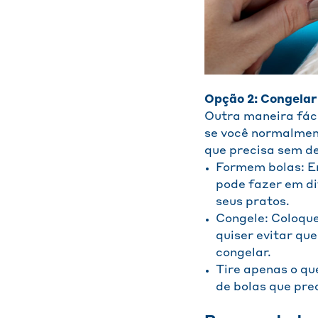
Opção 2: Congelar
Outra maneira fáci
se você normalment
que precisa sem d
Formem bolas: En
pode fazer em d
seus pratos.
Congele: Coloqu
quiser evitar qu
congelar.
Tire apenas o qu
de bolas que pre