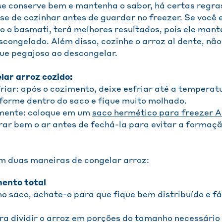
se conserve bem e mantenha o sabor, há certas regra
-se de cozinhar antes de guardar no freezer. Se você
o o basmati, terá melhores resultados, pois ele man
congelado. Além disso, cozinhe o arroz al dente, nã
que pegajoso ao descongelar.
lar arroz cozido:
friar: após o cozimento, deixe esfriar até a temperat
 forme dentro do saco e fique muito molhado.
mente: coloque em um
saco hermético para freezer A
irar bem o ar antes de fechá-la para evitar a formaçã
m duas maneiras de congelar arroz:
ento total
o saco, achate-o para que fique bem distribuído e fác
a dividir o arroz em porções do tamanho necessário 