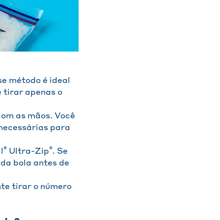
se método é ideal
 tirar apenas o
 com as mãos. Você
necessárias para
®
®
l
Ultra-Zip
. Se
da bola antes de
te tirar o número